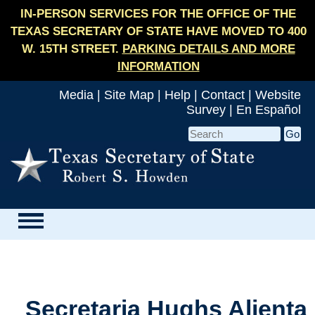
IN-PERSON SERVICES FOR THE OFFICE OF THE
TEXAS SECRETARY OF STATE HAVE MOVED TO 400
W. 15TH STREET.
PARKING DETAILS AND MORE
INFORMATION
Media
|
Site Map
|
Help
|
Contact
|
Website
Survey
|
En Español
Secretaria Hughs Alienta